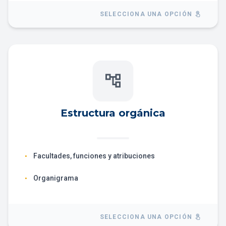
SELECCIONA UNA OPCIÓN
touch_app
account_tree
Estructura orgánica
Facultades, funciones y atribuciones
•
Organigrama
•
SELECCIONA UNA OPCIÓN
touch_app