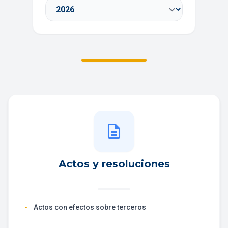
description
Actos y resoluciones
Actos con efectos sobre terceros
•