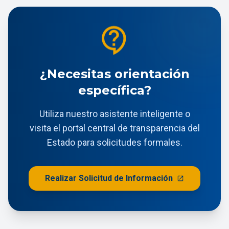
contact_support
¿Necesitas orientación
específica?
Utiliza nuestro asistente inteligente o
visita el portal central de transparencia del
Estado para solicitudes formales.
Realizar Solicitud de Información
open_in_new